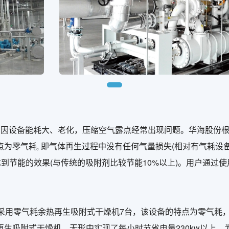
，因设备能耗大、老化，压缩空气露点经常出现问题。华海股份
为零气耗, 即气体再生过程中没有任何气量损失(相对有气耗设
到节能的效果(与传统的吸附剂比较节能10%以上)。用户通过使
，采用零气耗余热再生吸附式干燥机7台，该设备的特点为零气耗
生吸附式干燥机，无形中实现了每小时节省电量230kw以上，